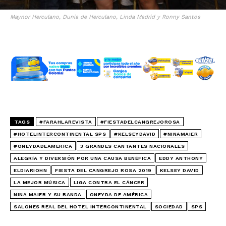
Maynor Herculano, Dunia de Herculano, Linda Madrid y Ronny Santos
TAGS
#FARAHLAREVISTA
#FIESTADELCANGREJOROSA
#HOTELINTERCONTINENTAL SPS
#KELSEYDAVID
#NINAMAIER
#ONEYDADEAMERICA
3 GRANDES CANTANTES NACIONALES
ALEGRÍA Y DIVERSIÓN POR UNA CAUSA BENÉFICA
EDDY ANTHONY
ELDIARIOHN
FIESTA DEL CANGREJO ROSA 2019
KELSEY DAVID
LA MEJOR MÚSICA
LIGA CONTRA EL CÁNCER
NINA MAIER Y SU BANDA
ONEYDA DE AMÉRICA
SALONES REAL DEL HOTEL INTERCONTINENTAL
SOCIEDAD
SPS