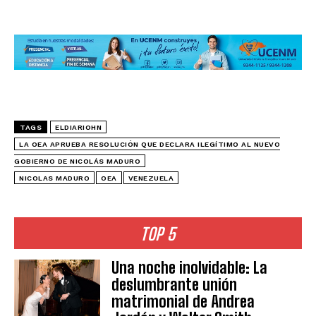
TAGS
ELDIARIOHN
LA OEA APRUEBA RESOLUCIÓN QUE DECLARA ILEGÍTIMO AL NUEVO
GOBIERNO DE NICOLÁS MADURO
NICOLAS MADURO
OEA
VENEZUELA
TOP 5
Una noche inolvidable: La
deslumbrante unión
matrimonial de Andrea