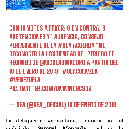
CON 19 VOTOS A FAVOR; 6 EN CONTRA, 8
ABSTENCIONES Y 1 AUSENCIA, CONSEJO
PERMANENTE DE LA
#OEA
ACUERDA “NO
RECONOCER LA LEGITIMIDAD DEL PERÍODO DEL
RÉGIMEN DE @NICOLÁSMADURO A PARTIR DEL
10 DE ENERO DE 2019”
#OEACONVZLA
#VENEZUELA
PIC.TWITTER.COM/UMMNDGCS03
— OEA (@OEA_OFICIAL)
10 DE ENERO DE 2019
La delegación venezolana, liderada por el
embajador
Samuel Moncada,
rechazó la