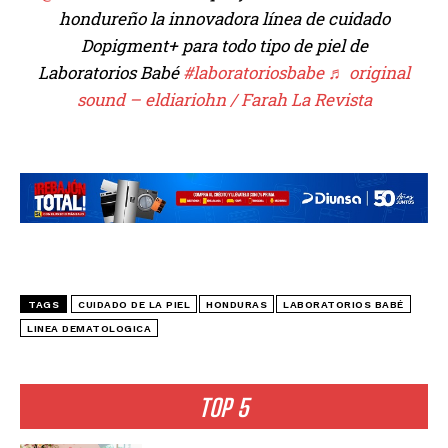
hondureño la innovadora línea de cuidado
Dopigment+ para todo tipo de piel de
Laboratorios Babé
#laboratoriosbabe
♬ original
sound – eldiariohn / Farah La Revista
TAGS
CUIDADO DE LA PIEL
HONDURAS
LABORATORIOS BABÉ
LINEA DEMATOLOGICA
TOP 5