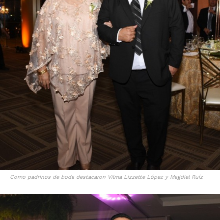
Como padrinos de boda destacaron Vilma Lizzette López y Magdiel Ruíz