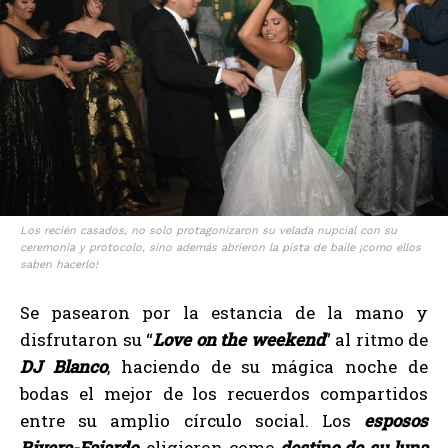
Los recién casados, no solo protagonizaron su velada nupcial con su
ceremonia y protocolo, sino además abrieron la pista de baile ¡como ellos
saben hacerlo!
Se pasearon por la estancia de la mano y
disfrutaron su “
Love on the weekend
” al ritmo de
DJ Blanco
, haciendo de su mágica noche de
bodas el mejor de los recuerdos compartidos
entre su amplio círculo social. Los
esposos
Rivera-Fajardo
, eligieron como
destino de su luna