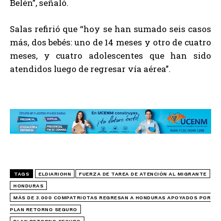
Belén”, señaló.
Salas refirió que “hoy se han sumado seis casos
más, dos bebés: uno de 14 meses y otro de cuatro
meses, y cuatro adolescentes que han sido
atendidos luego de regresar vía aérea”.
TAGS
ELDIARIOHN
FUERZA DE TAREA DE ATENCIÓN AL MIGRANTE
HONDURAS
MÁS DE 3.000 COMPATRIOTAS REGRESAN A HONDURAS APOYADOS POR
PLAN RETORNO SEGURO