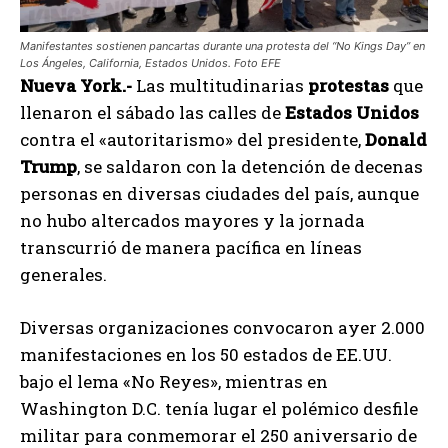
Manifestantes sostienen pancartas durante una protesta del “No Kings Day” en
Los Ángeles, California, Estados Unidos. Foto EFE
Nueva York.-
Las multitudinarias
protestas
que
llenaron el sábado las calles de
Estados Unidos
contra el «autoritarismo» del presidente,
Donald
Trump
, se saldaron con la detención de decenas
personas en diversas ciudades del país, aunque
no hubo altercados mayores y la jornada
transcurrió de manera pacífica en líneas
generales.
Diversas organizaciones convocaron ayer 2.000
manifestaciones en los 50 estados de EE.UU.
bajo el lema «No Reyes», mientras en
Washington D.C. tenía lugar el polémico desfile
militar para conmemorar el 250 aniversario de