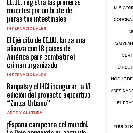
EE.UU. registra las primeras
MIS CON
muertes por un brote de
parásitos intestinales
CORONA 
INTERNACIONALES
M
El Ejército de EE.UU. lanza una
@MVLANU
alianza con 18 países de
América para combatir el
CERT
crimen organizado
DIRECT
INTERNACIONALES
NOCHE DE
Banpaís y el IHCI inauguran la VI
ASESINAD
edición del proyecto expositivo
“Zorzal Urbano”
EL FRA
ARTE Y CULTURA
¡España campeona del mundo!
#NUESTR
La Roja conquista su segundo