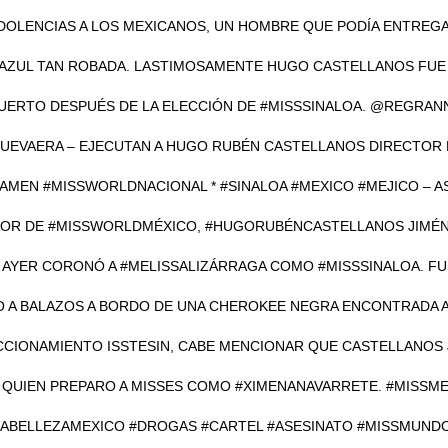
DOLENCIAS A LOS MEXICANOS, UN HOMBRE QUE PODÍA ENTREGAR
AZUL TAN ROBADA. LASTIMOSAMENTE HUGO CASTELLANOS FU
UERTO DESPUÉS DE LA ELECCIÓN DE #MISSSINALOA. @REGRAN
EVAERA – EJECUTAN A HUGO RUBÉN CASTELLANOS DIRECTOR 
AMEN #MISSWORLDNACIONAL * #SINALOA #MEXICO #MEJICO – A
OR DE #MISSWORLDMÉXICO, #HUGORUBÉNCASTELLANOS JIMÉN
 AYER CORONÓ A #MELISSALIZÁRRAGA COMO #MISSSINALOA. F
O A BALAZOS A BORDO DE UNA CHEROKEE NEGRA ENCONTRADA 
CCIONAMIENTO ISSTESIN, CABE MENCIONAR QUE CASTELLANOS 
QUIEN PREPARO A MISSES COMO #XIMENANAVARRETE. #MISSM
ABELLEZAMEXICO #DROGAS #CARTEL #ASESINATO #MISSMUND