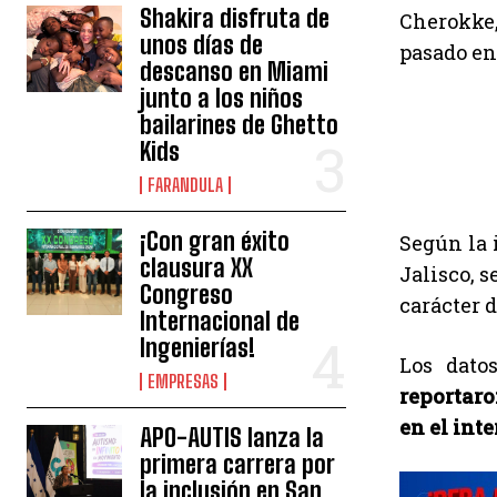
Shakira disfruta de
Cherokke,
unos días de
pasado en
descanso en Miami
junto a los niños
bailarines de Ghetto
Kids
FARANDULA
¡Con gran éxito
Según la 
clausura XX
Jalisco, s
Congreso
carácter d
Internacional de
Ingenierías!
Los dato
EMPRESAS
reportaro
en el int
APO-AUTIS lanza la
primera carrera por
la inclusión en San