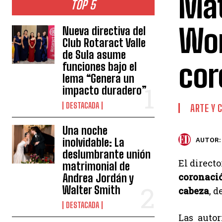
Mat
TOP 5
Wor
Nueva directiva del
Club Rotaract Valle
de Sula asume
cor
funciones bajo el
lema “Genera un
impacto duradero”
DESTACADA
ARTE Y 
Una noche
inolvidable: La
AUTOR:
deslumbrante unión
El direct
matrimonial de
coronació
Andrea Jordán y
Walter Smith
cabeza
, 
DESTACADA
Las autor