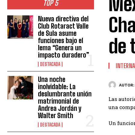
Méx
TOP 5
Cha
Nueva directiva del
Club Rotaract Valle
de Sula asume
de 
funciones bajo el
lema “Genera un
impacto duradero”
DESTACADA
INTERNA
Una noche
inolvidable: La
AUTOR:
deslumbrante unión
Las autori
matrimonial de
una compañ
Andrea Jordán y
Walter Smith
Un funcion
DESTACADA