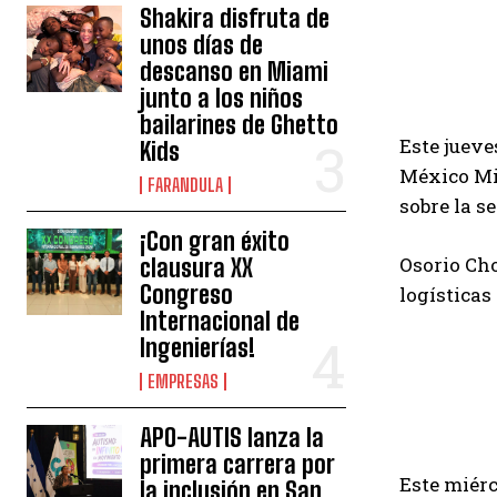
Shakira disfruta de
unos días de
descanso en Miami
junto a los niños
bailarines de Ghetto
Este jueve
Kids
México Mig
FARANDULA
sobre la s
¡Con gran éxito
Osorio Cho
clausura XX
Congreso
logísticas 
Internacional de
Ingenierías!
EMPRESAS
APO-AUTIS lanza la
primera carrera por
Este miérc
la inclusión en San