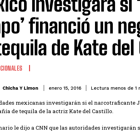
ico investigará si ‘
po’ financió un ne
tequila de Kate del 
CIONALES
Chicha Y Limon
enero 15, 2016
Lectura menos de 1
m
dades mexicanas investigarán si el narcotraficante 
ía de tequila de la actriz Kate del Castillo.
ario le dijo a CNN que las autoridades investigarán si