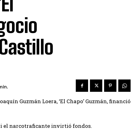
El
gocio
Castillo
in.
Joaquín Guzmán Loera, ‘El Chapo’ Guzmán, financió
 el narcotraficante invirtió fondos.