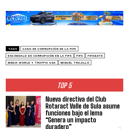
TAGS
CASO DE CORRUPCIÓN DE LA FIFA
ESCÁNDALO DE CORRUPCIÓN EN LA FIFA
FIFA
FIFAGATE
MEDIA WORLD Y TRAFFIC USA
MIGUEL TRUJILLO
TOP 5
Nueva directiva del Club
Rotaract Valle de Sula asume
funciones bajo el lema
“Genera un impacto
duradero”