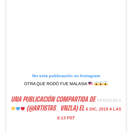
Ver esta publicación en Instagram
OTRA QUE RODÓ FUE MALASIA
UNA PUBLICACIÓN COMPARTIDA DE
𝑽𝑬𝑵𝑬𝒁𝑼𝑬𝑳𝑨
(@ARTISTAS_VNZLA) EL
6 DIC, 2019 A LAS
6:13 PST