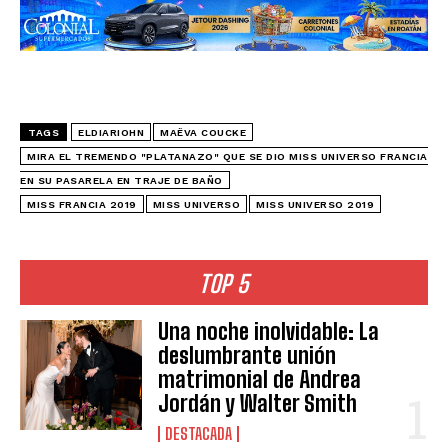
TAGS
ELDIARIOHN
MAËVA COUCKE
MIRA EL TREMENDO "PLATANAZO" QUE SE DIO MISS UNIVERSO FRANCIA
EN SU PASARELA EN TRAJE DE BAÑO
MISS FRANCIA 2019
MISS UNIVERSO
MISS UNIVERSO 2019
TOP 5
Una noche inolvidable: La
deslumbrante unión
matrimonial de Andrea
Jordán y Walter Smith
DESTACADA