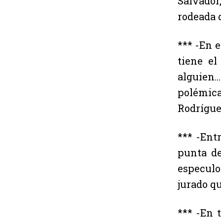
Salvador
rodeada d
*** -En 
tiene el
alguien…
polémic
Rodrígue
*** -Ent
punta d
especulo 
jurado q
*** -En 