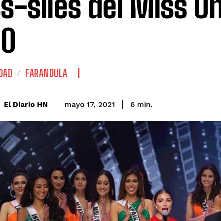
s-siles del Miss U
20
DAD
FARANDULA
El Diario HN
mayo 17, 2021
6
min.