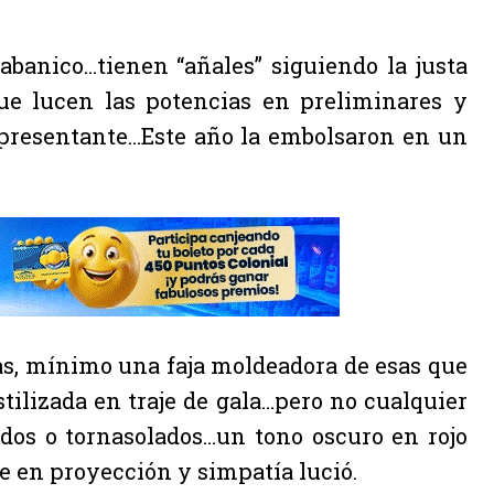
banico…tienen “añales” siguiendo la justa
que lucen las potencias en preliminares y
epresentante…Este año la embolsaron en un
bras, mínimo una faja moldeadora de esas que
ilizada en traje de gala…pero no cualquier
ados o tornasolados…un tono oscuro en rojo
ue en proyección y simpatía lució.