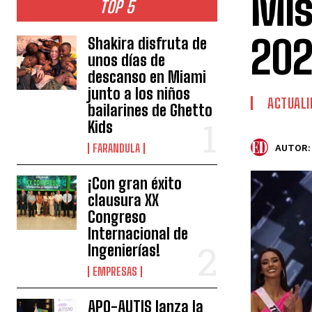
Mis
TOP 5
20
Shakira disfruta de
unos días de
descanso en Miami
junto a los niños
ACTUALI
bailarines de Ghetto
Kids
FARANDULA
AUTOR:
¡Con gran éxito
clausura XX
Congreso
Internacional de
Ingenierías!
EMPRESAS
APO-AUTIS lanza la