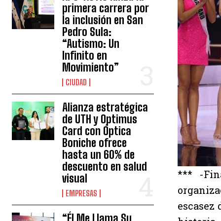
primera carrera por
la inclusión en San
Pedro Sula:
“Autismo: Un
Infinito en
Movimiento”
CIUDAD
Alianza estratégica
de UTH y Optimus
Card con Óptica
Boniche ofrece
hasta un 60% de
descuento en salud
*** -Fi
visual
organiza
EMPRESAS
escasez 
“Él Me Llama Su