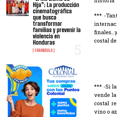
historia.
Hija”: La producción
cinematográfica
*** -Tan
que busca
transformar
internac
familias y prevenir la
finales…
violencia en
costal de
Honduras
FARANDULA
*** -Si 
vende la
costal r
vino o az