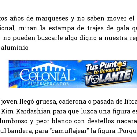
tos años de marqueses y no saben mover el a
ional, miran la estampa de trajes de gala 
y no pueden buscarle algo digno a nuestra r
 aluminio.
la joven llegó gruesa, caderona o pasada de li
 Kim Kardashian para que luzca una figura est
elumbroso y peor blanco con destellos nacar
ul bandera, para “camuflajear” la figura…Porq