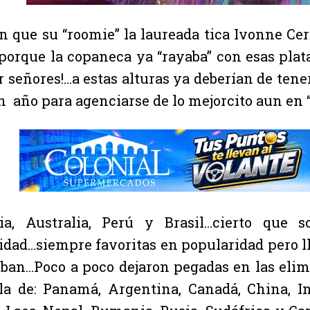
en que su “roomie” la laureada tica Ivonne Cer
 porque la copaneca ya “rayaba” con esas plat
or señores!…a estas alturas ya deberían de ten
 año para agenciarse de lo mejorcito aun en “
dia, Australia, Perú y Brasil…cierto que 
idad…siempre favoritas en popularidad pero l
aban…Poco a poco dejaron pegadas en las elim
lla de: Panamá, Argentina, Canadá, China, I