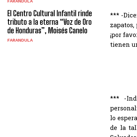
FARANDULA
El Centro Cultural Infantil rinde
*** -Dic
tributo a la eterna “Voz de Oro
zapatos,
de Honduras”, Moisés Canelo
¡por fav
FARANDULA
tienen un
*** -In
personal
lo esper
de la ta