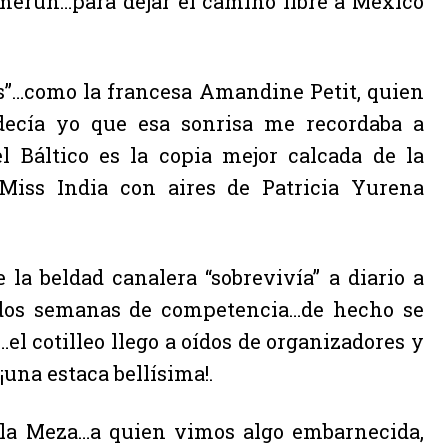
amerún…para dejar el camino libre a México
as”…como la francesa Amandine Petit, quien
 decía yo que esa sonrisa me recordaba a
 Báltico es la copia mejor calcada de la
iss India con aires de Patricia Yurena
la beldad canalera “sobrevivía” a diario a
 dos semanas de competencia…de hecho se
…el cotilleo llego a oídos de organizadores y
una estaca bellísima!.
ue la Meza…a quien vimos algo embarnecida,