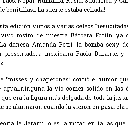
, Laos, Nepal, Rumania, Rusia, Sudáfrica y C
e bonitillas…¡La suerte estaba echada!
esta edición vimos a varias celebs “resucitad
 vivo rostro de nuestra Bárbara Fortín…ya
La danesa Amanda Petri, la bomba sexy del
a presentadora mexicana Paola Durante…y M
z.
re “misses y chaperonas” corrió el rumor que 
e agua…ninguna la vio comer solido en las
que era la figura más delgada de toda la justa
ue se alarmaron cuando la vieron en pasarela…¡
teoría la Jaramillo es la mitad en tallas q