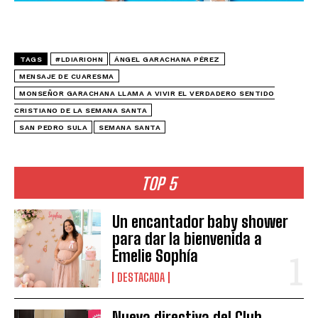
TAGS
#LDIARIOHN
ÁNGEL GARACHANA PÉREZ
MENSAJE DE CUARESMA
MONSEÑOR GARACHANA LLAMA A VIVIR EL VERDADERO SENTIDO
CRISTIANO DE LA SEMANA SANTA
SAN PEDRO SULA
SEMANA SANTA
TOP 5
Un encantador baby shower
para dar la bienvenida a
Emelie Sophía
DESTACADA
Nueva directiva del Club