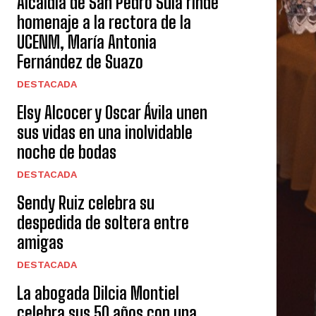
Alcaldía de San Pedro Sula rinde
homenaje a la rectora de la
UCENM, María Antonia
Fernández de Suazo
DESTACADA
Elsy Alcocer y Oscar Ávila unen
sus vidas en una inolvidable
noche de bodas
DESTACADA
Sendy Ruiz celebra su
despedida de soltera entre
amigas
DESTACADA
La abogada Dilcia Montiel
celebra sus 50 años con una