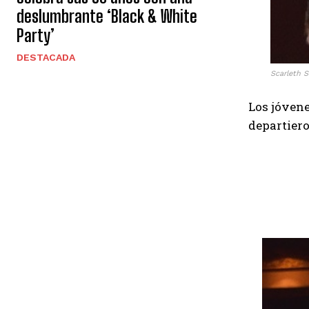
deslumbrante ‘Black & White
Party’
DESTACADA
Scarleth S
Los jóvene
departiero