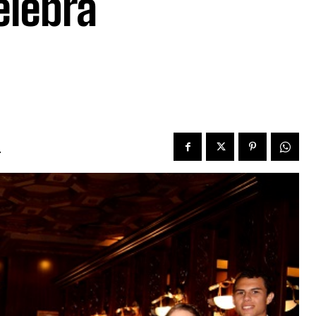
elebra
.