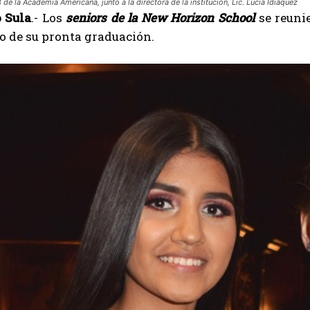
de la Academia Americana, junto a la directora de la institución, Lic. Lucía Idiáquez
 Sula
.- Los
seniors de la New Horizon School
se reunie
o de su pronta graduación.