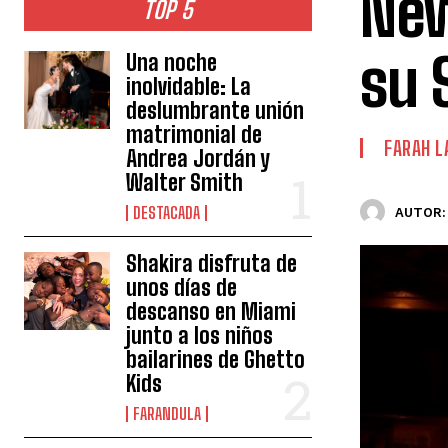
New
TOP 5
su 
Una noche
inolvidable: La
deslumbrante unión
matrimonial de
FARAH L
Andrea Jordán y
Walter Smith
DESTACADA
AUTOR:
Shakira disfruta de
unos días de
descanso en Miami
junto a los niños
bailarines de Ghetto
Kids
FARANDULA