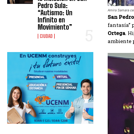
Pedro Sula:
Amira Samara cel
“Autismo: Un
San Pedro
Infinito en
fantasía” 
Movimiento”
Ortega
. H
CIUDAD
ambiente p