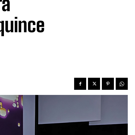
ra
quince