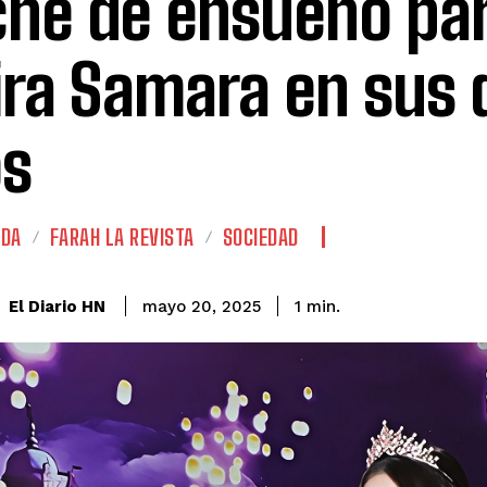
he de ensueño pa
ra Samara en sus 
s
ADA
FARAH LA REVISTA
SOCIEDAD
El Diario HN
mayo 20, 2025
1
min.