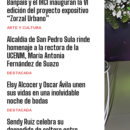
Banpaís y el IHCI inauguran la VI
edición del proyecto expositivo
“Zorzal Urbano”
ARTE Y CULTURA
Alcaldía de San Pedro Sula rinde
homenaje a la rectora de la
UCENM, María Antonia
Fernández de Suazo
DESTACADA
Elsy Alcocer y Oscar Ávila unen
sus vidas en una inolvidable
noche de bodas
DESTACADA
Sendy Ruiz celebra su
despedida de soltera entre