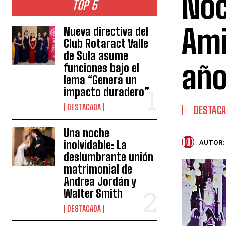
Noc
TOP 5
Ami
Nueva directiva del
Club Rotaract Valle
de Sula asume
año
funciones bajo el
lema “Genera un
impacto duradero”
DESTACADA
DESTAC
Una noche
inolvidable: La
AUTOR:
deslumbrante unión
matrimonial de
Andrea Jordán y
Walter Smith
DESTACADA