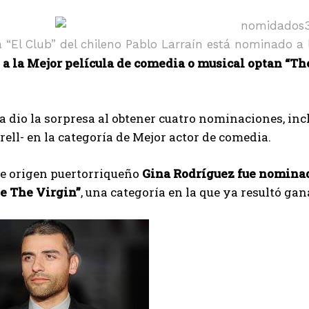
a “El Club” del chileno Pablo Larraín está nominado a 
a la Mejor película de comedia o musical optan “The
a dio la sorpresa al obtener cuatro nominaciones, inc
rell- en la categoría de Mejor actor de comedia.
de origen puertorriqueño
Gina Rodríguez fue nominad
ne The Virgin”
, una categoría en la que ya resultó ga