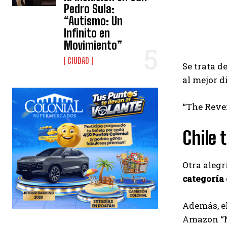
Pedro Sula:
“Autismo: Un
Infinito en
Movimiento”
CIUDAD
Se trata d
al mejor d
“The Reven
Chile
Otra alegr
categoría 
Además, e
Amazon “M