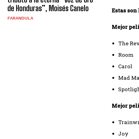
de Honduras”, Moisés Canelo
Estas son
FARANDULA
Mejor pel
The Re
Room
Carol
Mad Max
Spotlig
Mejor pel
Trainw
Joy