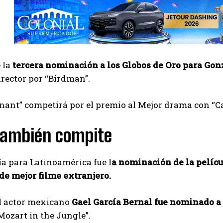
e la
tercera nominación a los Globos de Oro para Gon
irector por “Birdman”.
ant” competirá por el premio al Mejor drama con “Car
 también compite
ía para Latinoamérica fue l
a nominación de la películ
de mejor filme extranjero.
l actor mexicano
Gael García Bernal fue nominado a
ozart in the Jungle”.