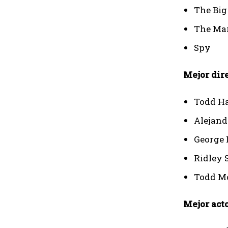
The Big
The Ma
Spy
Mejor dir
Todd Ha
Alejand
George 
Ridley 
Todd Mc
Mejor act