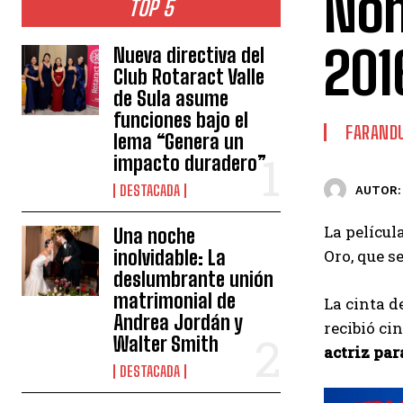
Nom
TOP 5
201
Nueva directiva del
Club Rotaract Valle
de Sula asume
funciones bajo el
FARAND
lema “Genera un
impacto duradero”
DESTACADA
AUTOR:
La películ
Una noche
inolvidable: La
Oro, que s
deslumbrante unión
matrimonial de
La cinta 
Andrea Jordán y
recibió ci
Walter Smith
actriz par
DESTACADA