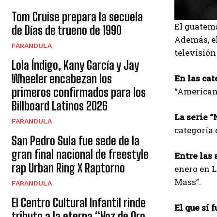
Tom Cruise prepara la secuela
El guatema
de Días de trueno de 1990
Además, el
FARANDULA
televisión
Lola Índigo, Kany García y Jay
Wheeler encabezan los
En las ca
primeros confirmados para los
“American 
Billboard Latinos 2026
La serie “
FARANDULA
categoría 
San Pedro Sula fue sede de la
gran final nacional de freestyle
Entre las
rap Urban Ring X Raptorno
enero en L
Mass”.
FARANDULA
El Centro Cultural Infantil rinde
El que sí 
tributo a la eterna “Voz de Oro