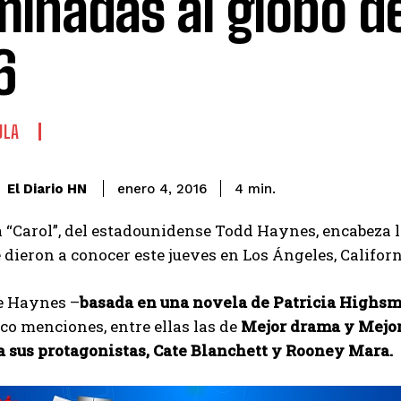
inadas al globo d
6
ULA
El Diario HN
enero 4, 2016
4
min.
a “Carol”, del estadounidense Todd Haynes, encabeza l
e dieron a conocer este jueves en Los Ángeles, Californ
de Haynes –
basada en una novela de Patricia Highsmi
nco menciones, entre ellas las de
Mejor drama y Mejor 
a sus protagonistas, Cate Blanchett y Rooney Mara.