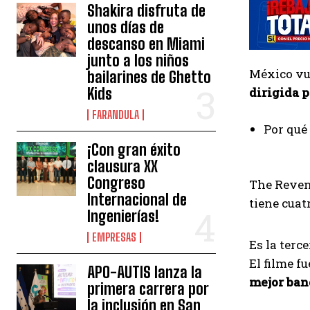
Shakira disfruta de
unos días de
descanso en Miami
junto a los niños
México vu
bailarines de Ghetto
Kids
dirigida 
FARANDULA
Por qué
¡Con gran éxito
clausura XX
Congreso
The Revena
Internacional de
tiene cua
Ingenierías!
EMPRESAS
Es la terc
El filme f
APO-AUTIS lanza la
mejor ban
primera carrera por
la inclusión en San