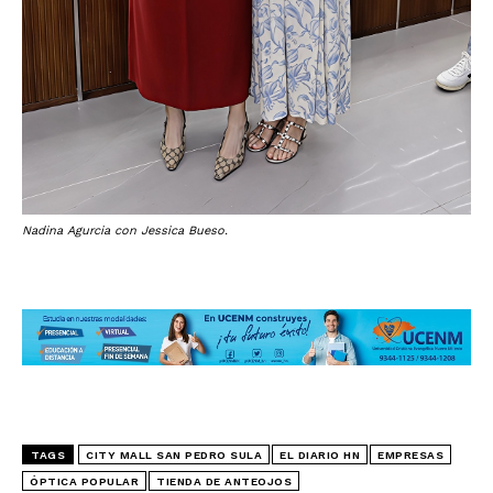
Nadina Agurcia con Jessica Bueso.
TAGS
CITY MALL SAN PEDRO SULA
EL DIARIO HN
EMPRESAS
ÓPTICA POPULAR
TIENDA DE ANTEOJOS