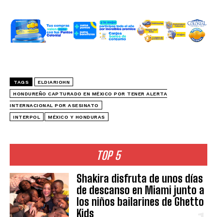
TAGS
ELDIARIOHN
HONDUREÑO CAPTURADO EN MÉXICO POR TENER ALERTA
INTERNACIONAL POR ASESINATO
INTERPOL
MÉXICO Y HONDURAS
TOP 5
Shakira disfruta de unos días
de descanso en Miami junto a
los niños bailarines de Ghetto
Kids