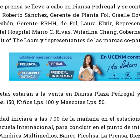
e prensa se llevo a cabo en Diunsa Pedregal y se con
, Roberto Sánchez, Gerente de Planta Fol, Giselle 
Dubón, Gerente RRHH, de Fol, Laura Elvir, Represe
del Hospital Mario C. Rivas, Wiladina Chang, Goberna
it of The Loom y representantes de las marcas co-pa
etas estarán a la venta en Diunsa Plaza Pedregal y 
s. 150, Niños Lps. 100 y Mascotas Lps. 50.
idad iniciará a las 7:00 de la mañana en el estacio
scuela Internacional, para concluir en el punto de in
América Multimedios, Banco Ficohsa, La Prensa, Diez