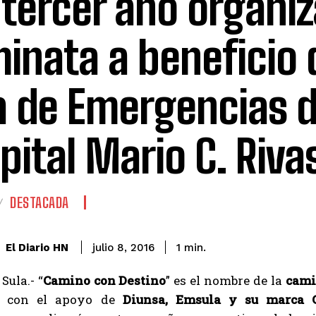
 tercer año organi
inata a beneficio 
a de Emergencias d
pital Mario C. Riva
DESTACADA
El Diario HN
julio 8, 2016
1
min.
Sula.- “
Camino con Destino
” es el nombre de la
cami
, con el apoyo de
Diunsa, Emsula y su marca 