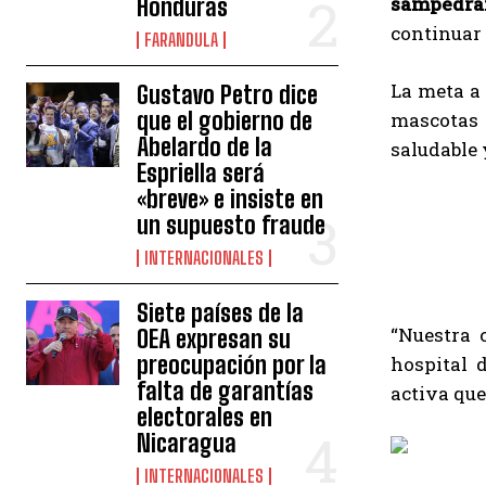
sampedra
Honduras
continuar
FARANDULA
La meta a 
Gustavo Petro dice
que el gobierno de
mascotas 
Abelardo de la
saludable 
Espriella será
«breve» e insiste en
un supuesto fraude
INTERNACIONALES
Siete países de la
“Nuestra
OEA expresan su
preocupación por la
hospital 
falta de garantías
activa que
electorales en
Nicaragua
INTERNACIONALES