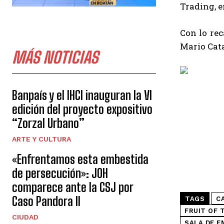
Trading, e
Con lo re
Mario Cat
MÁS NOTICIAS
Banpaís y el IHCI inauguran la VI
edición del proyecto expositivo
“Zorzal Urbano”
ARTE Y CULTURA
«Enfrentamos esta embestida
de persecución»: JOH
comparece ante la CSJ por
Caso Pandora II
TAGS
C
FRUIT OF 
CIUDAD
SALA DE E