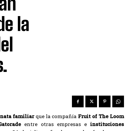
zan
de la
el
s.
nata familiar
que la compañía
Fruit of The Loom
Gatorade
entre otras empresas e
instituciones