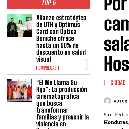
Por
TOP 5
cam
Alianza estratégica
de UTH y Optimus
Card con Óptica
sal
Boniche ofrece
hasta un 60% de
descuento en salud
Hos
visual
EMPRESAS
“Él Me Llama Su
CIUDAD
Hija”: La producción
cinematográfica
AUTOR:
que busca
transformar
San Pedro 
familias y prevenir la
Honduras
violencia en