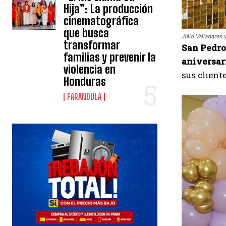
Hija”: La producción
cinematográfica
que busca
Julio Valladares 
transformar
San Pedro 
familias y prevenir la
aniversar
violencia en
sus client
Honduras
FARANDULA