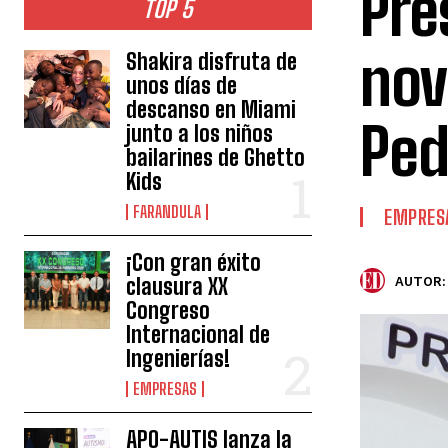
Pre
TOP 5
nov
Shakira disfruta de
unos días de
descanso en Miami
Ped
junto a los niños
bailarines de Ghetto
Kids
FARANDULA
EMPRES
¡Con gran éxito
clausura XX
AUTOR:
Congreso
Internacional de
Ingenierías!
EMPRESAS
APO-AUTIS lanza la