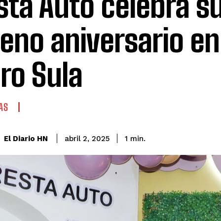
sta Auto celebra s
eno aniversario en
ro Sula
AS
El Diario HN
abril 2, 2025
1
min.