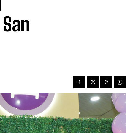
u
 San