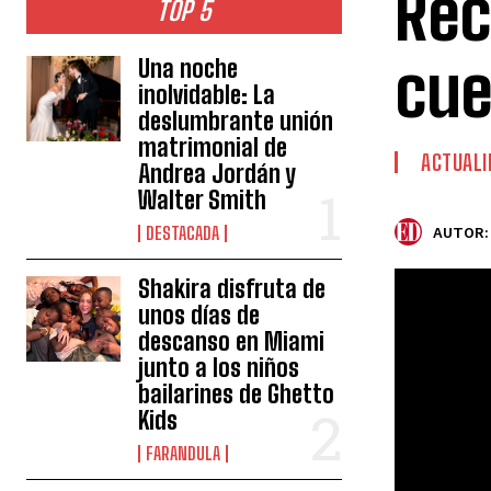
Rec
TOP 5
cue
Una noche
inolvidable: La
deslumbrante unión
matrimonial de
ACTUALI
Andrea Jordán y
Walter Smith
DESTACADA
AUTOR:
Shakira disfruta de
unos días de
descanso en Miami
junto a los niños
bailarines de Ghetto
Kids
FARANDULA