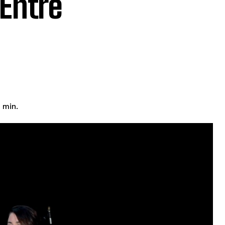
 Entre
min.