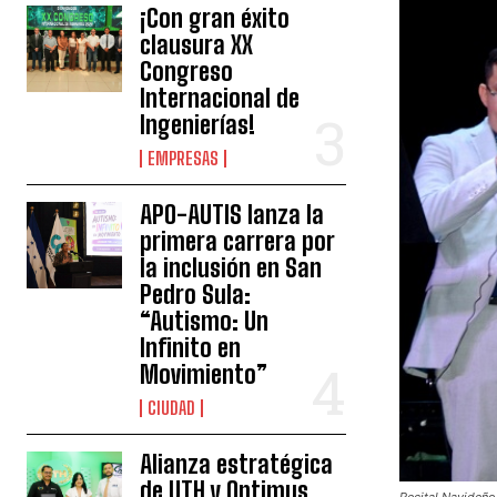
¡Con gran éxito
clausura XX
Congreso
Internacional de
Ingenierías!
EMPRESAS
APO-AUTIS lanza la
primera carrera por
la inclusión en San
Pedro Sula:
“Autismo: Un
Infinito en
Movimiento”
CIUDAD
Alianza estratégica
de UTH y Optimus
Recital Navideño