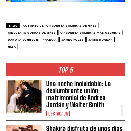
TAGS
ACTORES DE “CINCUENTA SOMBRAS DE GREY
CINCUENTA SOBRAS DE GREY
CINCUENTA SOMBRAS MÁS OSCURAS
DAKOTA JOHNSON
FRANCIA
JAMES FOLEY
JAMIE DORNAN
NIZA
TOP 5
Una noche inolvidable: La
deslumbrante unión
matrimonial de Andrea
Jordán y Walter Smith
DESTACADA
Shakira disfruta de unos días