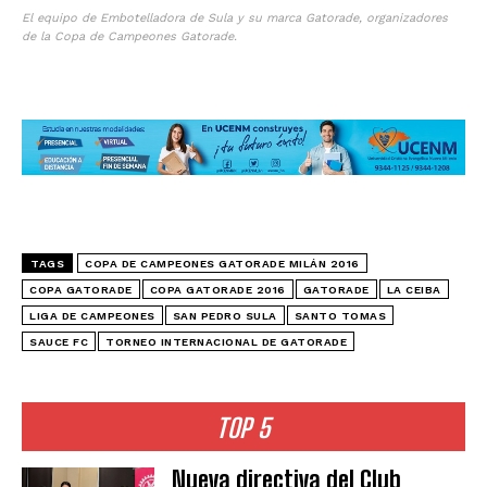
El equipo de Embotelladora de Sula y su marca Gatorade, organizadores
de la Copa de Campeones Gatorade.
TAGS
COPA DE CAMPEONES GATORADE MILÁN 2016
COPA GATORADE
COPA GATORADE 2016
GATORADE
LA CEIBA
LIGA DE CAMPEONES
SAN PEDRO SULA
SANTO TOMAS
SAUCE FC
TORNEO INTERNACIONAL DE GATORADE
TOP 5
Nueva directiva del Club