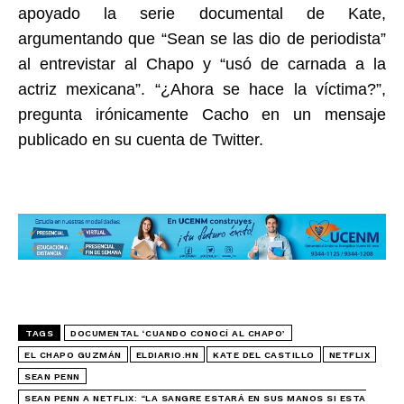
apoyado la serie documental de Kate,
argumentando que “Sean se las dio de periodista”
al entrevistar al Chapo y “usó de carnada a la
actriz mexicana”. “¿Ahora se hace la víctima?”,
pregunta irónicamente Cacho en un mensaje
publicado en su cuenta de Twitter.
TAGS
DOCUMENTAL ‘CUANDO CONOCÍ AL CHAPO’
EL CHAPO GUZMÁN
ELDIARIO.HN
KATE DEL CASTILLO
NETFLIX
SEAN PENN
SEAN PENN A NETFLIX: “LA SANGRE ESTARÁ EN SUS MANOS SI ESTA