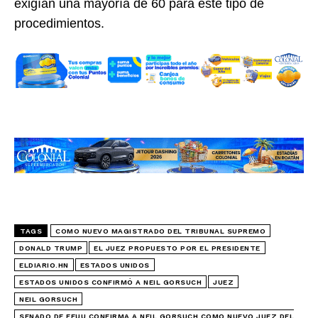
exigían una mayoría de 60 para este tipo de
procedimientos.
TAGS
COMO NUEVO MAGISTRADO DEL TRIBUNAL SUPREMO
DONALD TRUMP
EL JUEZ PROPUESTO POR EL PRESIDENTE
ELDIARIO.HN
ESTADOS UNIDOS
ESTADOS UNIDOS CONFIRMÓ A NEIL GORSUCH
JUEZ
NEIL GORSUCH
SENADO DE EEUU CONFIRMA A NEIL GORSUCH COMO NUEVO JUEZ DEL