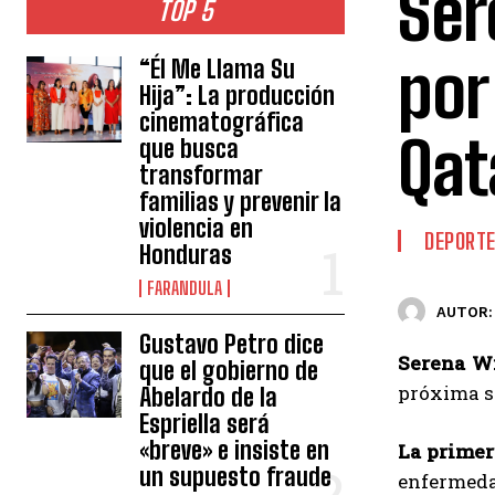
Ser
TOP 5
por
“Él Me Llama Su
Hija”: La producción
cinematográfica
Qat
que busca
transformar
familias y prevenir la
violencia en
DEPORT
Honduras
FARANDULA
AUTOR:
Gustavo Petro dice
Serena Wi
que el gobierno de
próxima s
Abelardo de la
Espriella será
«breve» e insiste en
La primer
un supuesto fraude
enfermeda