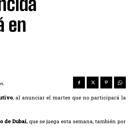
ncida
á en
n.
utivo
, al anunciar el martes que no participará la
eo de Dubai
, que se juega esta semana, también por