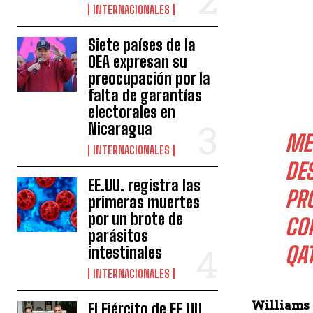
INTERNACIONALES
Siete países de la
OEA expresan su
preocupación por la
falta de garantías
electorales en
Nicaragua
ME
INTERNACIONALES
DE
EE.UU. registra las
PR
primeras muertes
por un brote de
CO
parásitos
QAT
intestinales
INTERNACIONALES
Williams n
El Ejército de EE.UU.