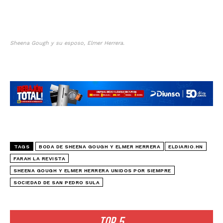
Sheena Gough y su esposo, Elmer Herrera.
TAGS
BODA DE SHEENA GOUGH Y ELMER HERRERA
ELDIARIO.HN
FARAH LA REVISTA
SHEENA GOUGH Y ELMER HERRERA UNIDOS POR SIEMPRE
SOCIEDAD DE SAN PEDRO SULA
TOP 5