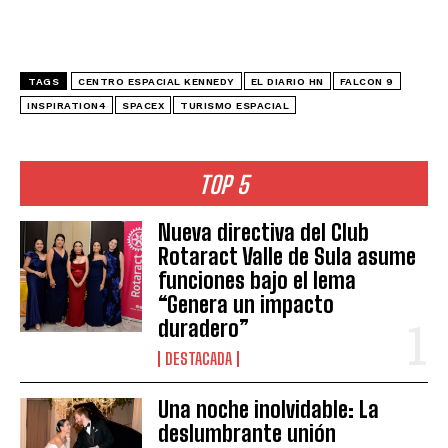
TAGS
CENTRO ESPACIAL KENNEDY
EL DIARIO HN
FALCON 9
INSPIRATION4
SPACEX
TURISMO ESPACIAL
TOP 5
Nueva directiva del Club
Rotaract Valle de Sula asume
funciones bajo el lema
“Genera un impacto
duradero”
DESTACADA
Una noche inolvidable: La
deslumbrante unión