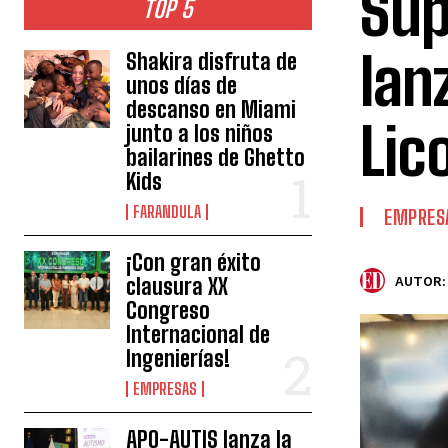
Sup
TOP 5
lan
Shakira disfruta de
unos días de
descanso en Miami
Lic
junto a los niños
bailarines de Ghetto
Kids
FARANDULA
EMPRES
¡Con gran éxito
clausura XX
AUTOR:
Congreso
Internacional de
Ingenierías!
EMPRESAS
APO-AUTIS lanza la