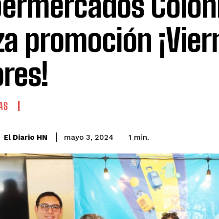
ermercados Coloni
za promoción ¡Vier
ores!
AS
El Diario HN
mayo 3, 2024
1
min.