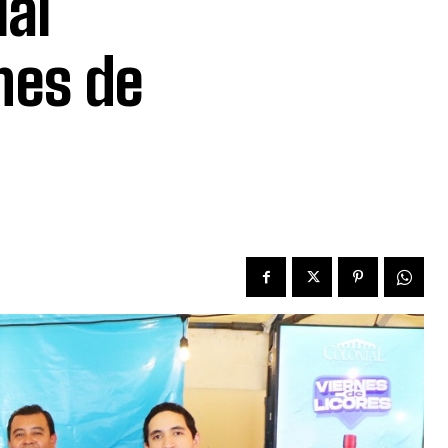
al
nes de