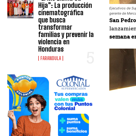
Hija”: La producción
Ejecutivos de Su
cinematográfica
gerente de Merca
que busca
San Pedro 
transformar
lanzamien
familias y prevenir la
semana e
violencia en
Honduras
FARANDULA