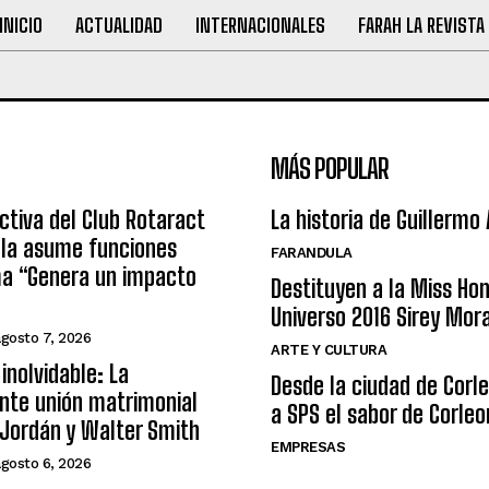
INICIO
ACTUALIDAD
INTERNACIONALES
FARAH LA REVISTA
MÁS POPULAR
ctiva del Club Rotaract
La historia de Guillermo
ula asume funciones
FARANDULA
ma “Genera un impacto
Destituyen a la Miss Ho
Universo 2016 Sirey Mor
agosto 7, 2026
ARTE Y CULTURA
inolvidable: La
Desde la ciudad de Corl
nte unión matrimonial
a SPS el sabor de Corleo
Jordán y Walter Smith
EMPRESAS
agosto 6, 2026