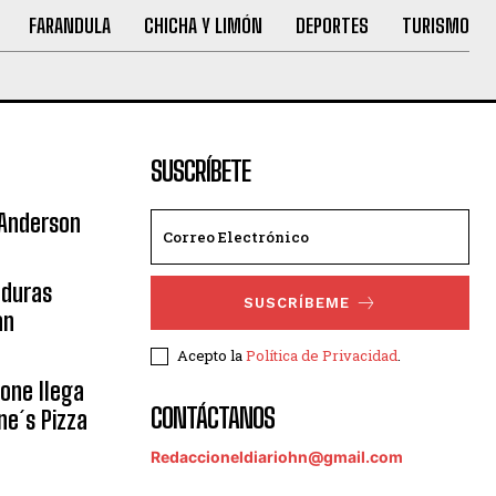
FARANDULA
CHICHA Y LIMÓN
DEPORTES
TURISMO
SUSCRÍBETE
 Anderson
nduras
SUSCRÍBEME
an
Acepto la
Política de Privacidad
.
eone llega
CONTÁCTANOS
ne´s Pizza
Redaccioneldiariohn@gmail.com