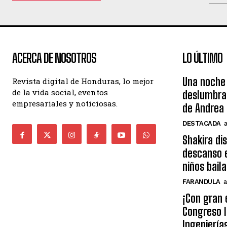
ACERCA DE NOSOTROS
LO ÚLTIMO
Una noche 
Revista digital de Honduras, lo mejor
de la vida social, eventos
deslumbra
empresariales y noticiosas.
de Andrea 
DESTACADA
Shakira di
descanso e
niños bail
FARANDULA
a
¡Con gran 
Congreso I
Ingeniería