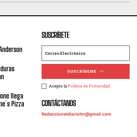
SUSCRÍBETE
 Anderson
nduras
SUSCRÍBEME
an
Acepto la
Política de Privacidad
.
eone llega
CONTÁCTANOS
ne´s Pizza
Redaccioneldiariohn@gmail.com