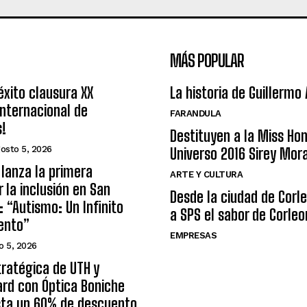
MÁS POPULAR
éxito clausura XX
La historia de Guillermo
nternacional de
FARANDULA
s!
Destituyen a la Miss Ho
osto 5, 2026
Universo 2016 Sirey Mor
lanza la primera
ARTE Y CULTURA
r la inclusión en San
Desde la ciudad de Corl
: “Autismo: Un Infinito
a SPS el sabor de Corleo
ento”
EMPRESAS
o 5, 2026
tratégica de UTH y
rd con Óptica Boniche
sta un 60% de descuento