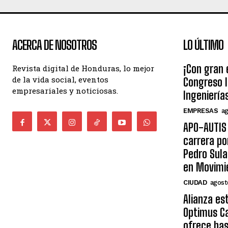
ACERCA DE NOSOTROS
LO ÚLTIMO
¡Con gran 
Revista digital de Honduras, lo mejor
de la vida social, eventos
Congreso I
empresariales y noticiosas.
Ingeniería
EMPRESAS
ag
APO-AUTIS 
carrera po
Pedro Sula
en Movimi
CIUDAD
agost
Alianza es
Optimus Ca
ofrece ha