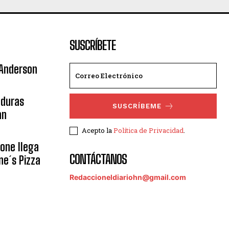
SUSCRÍBETE
 Anderson
nduras
SUSCRÍBEME
an
Acepto la
Política de Privacidad
.
eone llega
CONTÁCTANOS
ne´s Pizza
Redaccioneldiariohn@gmail.com