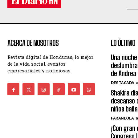
ACERCA DE NOSOTROS
LO ÚLTIMO
Una noche 
Revista digital de Honduras, lo mejor
de la vida social, eventos
deslumbra
empresariales y noticiosas.
de Andrea 
DESTACADA
Shakira di
descanso e
niños bail
FARANDULA
a
¡Con gran 
Congreso I