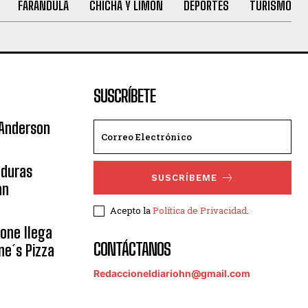
FARANDULA
CHICHA Y LIMÓN
DEPORTES
TURISMO
SUSCRÍBETE
 Anderson
nduras
SUSCRÍBEME
an
Acepto la
Política de Privacidad
.
eone llega
CONTÁCTANOS
ne´s Pizza
Redaccioneldiariohn@gmail.com