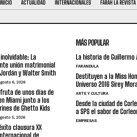
INICIO
ACTUALIDAD
INTERNACIONALES
FARAH LA REVISTA
MÁS POPULAR
inolvidable: La
La historia de Guillermo
nte unión matrimonial
FARANDULA
Jordán y Walter Smith
Destituyen a la Miss Ho
agosto 6, 2026
Universo 2016 Sirey Mor
sfruta de unos días de
ARTE Y CULTURA
n Miami junto a los
Desde la ciudad de Corl
arines de Ghetto Kids
a SPS el sabor de Corleo
gosto 5, 2026
EMPRESAS
éxito clausura XX
nternacional de