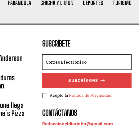
FARANDULA
CHICHA Y LIMÓN
DEPORTES
TURISMO
SUSCRÍBETE
 Anderson
nduras
SUSCRÍBEME
an
Acepto la
Política de Privacidad
.
eone llega
CONTÁCTANOS
ne´s Pizza
Redaccioneldiariohn@gmail.com