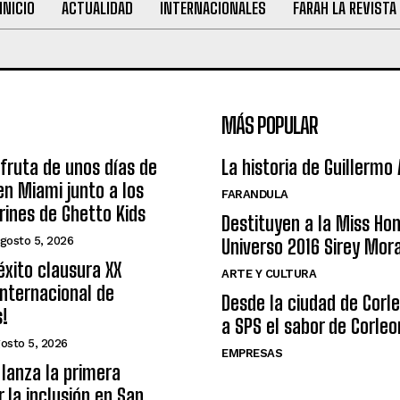
INICIO
ACTUALIDAD
INTERNACIONALES
FARAH LA REVISTA
MÁS POPULAR
sfruta de unos días de
La historia de Guillermo
n Miami junto a los
FARANDULA
arines de Ghetto Kids
Destituyen a la Miss Ho
gosto 5, 2026
Universo 2016 Sirey Mor
éxito clausura XX
ARTE Y CULTURA
nternacional de
Desde la ciudad de Corl
s!
a SPS el sabor de Corleo
osto 5, 2026
EMPRESAS
lanza la primera
r la inclusión en San