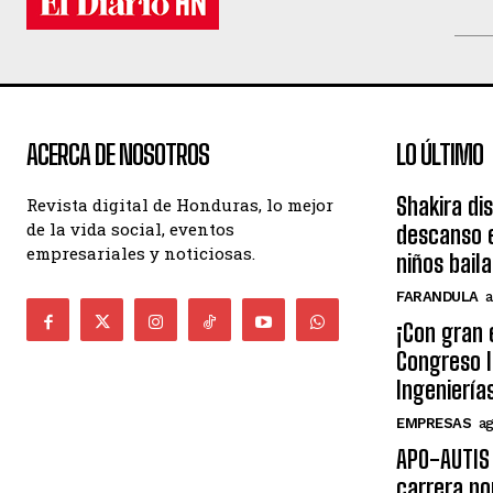
ACERCA DE NOSOTROS
LO ÚLTIMO
Shakira di
Revista digital de Honduras, lo mejor
de la vida social, eventos
descanso e
empresariales y noticiosas.
niños bail
FARANDULA
a
¡Con gran 
Congreso I
Ingeniería
EMPRESAS
ag
APO-AUTIS 
carrera po