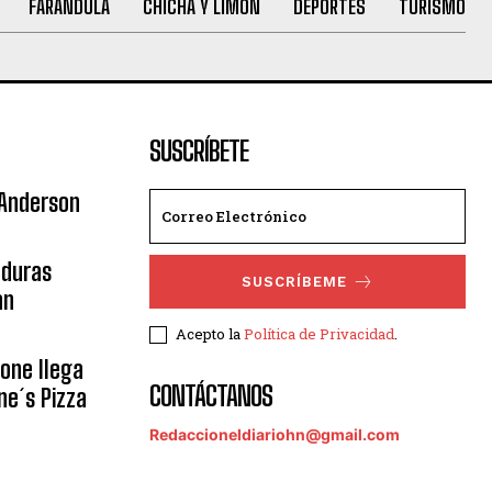
FARANDULA
CHICHA Y LIMÓN
DEPORTES
TURISMO
SUSCRÍBETE
 Anderson
nduras
SUSCRÍBEME
an
Acepto la
Política de Privacidad
.
eone llega
CONTÁCTANOS
ne´s Pizza
Redaccioneldiariohn@gmail.com