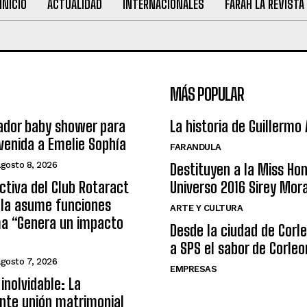
INICIO
ACTUALIDAD
INTERNACIONALES
FARAH LA REVISTA
MÁS POPULAR
ador baby shower para
La historia de Guillermo
nvenida a Emelie Sophía
FARANDULA
agosto 8, 2026
Destituyen a la Miss Ho
ctiva del Club Rotaract
Universo 2016 Sirey Mor
ula asume funciones
ARTE Y CULTURA
ma “Genera un impacto
Desde la ciudad de Corl
a SPS el sabor de Corleo
agosto 7, 2026
EMPRESAS
inolvidable: La
nte unión matrimonial