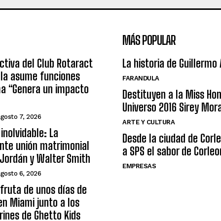
MÁS POPULAR
ctiva del Club Rotaract
La historia de Guillermo
ula asume funciones
FARANDULA
ma “Genera un impacto
Destituyen a la Miss Ho
Universo 2016 Sirey Mor
agosto 7, 2026
ARTE Y CULTURA
inolvidable: La
Desde la ciudad de Corl
nte unión matrimonial
a SPS el sabor de Corleo
Jordán y Walter Smith
EMPRESAS
agosto 6, 2026
sfruta de unos días de
n Miami junto a los
arines de Ghetto Kids