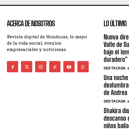
ACERCA DE NOSOTROS
LO ÚLTIMO
Nueva dire
Revista digital de Honduras, lo mejor
de la vida social, eventos
Valle de S
empresariales y noticiosas.
bajo el le
duradero”
DESTACADA
Una noche 
deslumbra
de Andrea 
DESTACADA
Shakira di
descanso e
niños bail