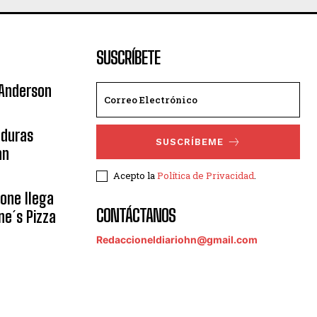
SUSCRÍBETE
 Anderson
nduras
SUSCRÍBEME
an
Acepto la
Política de Privacidad
.
eone llega
CONTÁCTANOS
ne´s Pizza
Redaccioneldiariohn@gmail.com