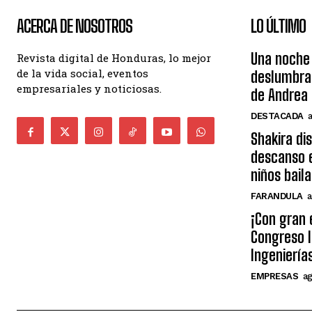
ACERCA DE NOSOTROS
LO ÚLTIMO
Una noche 
Revista digital de Honduras, lo mejor
de la vida social, eventos
deslumbra
empresariales y noticiosas.
de Andrea 
DESTACADA
Shakira di
descanso e
niños bail
FARANDULA
a
¡Con gran 
Congreso I
Ingeniería
EMPRESAS
ag