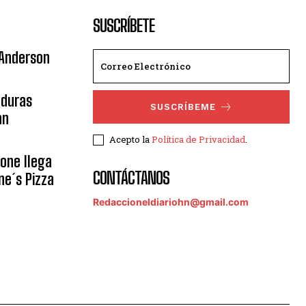
SUSCRÍBETE
 Anderson
nduras
SUSCRÍBEME
an
Acepto la
Política de Privacidad
.
eone llega
CONTÁCTANOS
ne´s Pizza
Redaccioneldiariohn@gmail.com