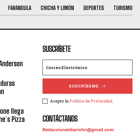
FARANDULA
CHICHA Y LIMÓN
DEPORTES
TURISMO
SUSCRÍBETE
 Anderson
nduras
SUSCRÍBEME
an
Acepto la
Política de Privacidad
.
eone llega
CONTÁCTANOS
ne´s Pizza
Redaccioneldiariohn@gmail.com