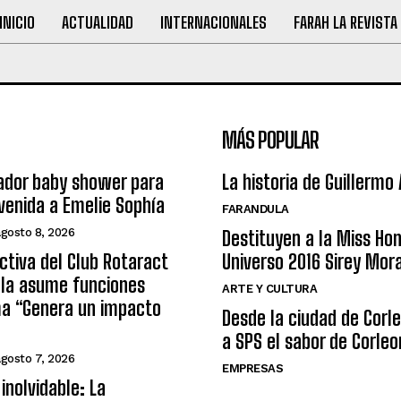
INICIO
ACTUALIDAD
INTERNACIONALES
FARAH LA REVISTA
MÁS POPULAR
ador baby shower para
La historia de Guillermo
nvenida a Emelie Sophía
FARANDULA
agosto 8, 2026
Destituyen a la Miss Ho
ctiva del Club Rotaract
Universo 2016 Sirey Mor
ula asume funciones
ARTE Y CULTURA
ma “Genera un impacto
Desde la ciudad de Corl
a SPS el sabor de Corleo
agosto 7, 2026
EMPRESAS
inolvidable: La