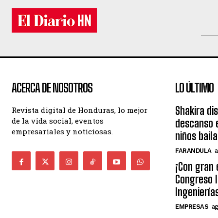
ACERCA DE NOSOTROS
LO ÚLTIMO
Shakira di
Revista digital de Honduras, lo mejor
de la vida social, eventos
descanso e
empresariales y noticiosas.
niños bail
FARANDULA
a
¡Con gran 
Congreso I
Ingeniería
EMPRESAS
ag