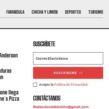
FARANDULA
CHICHA Y LIMÓN
DEPORTES
TURISMO
SUSCRÍBETE
 Anderson
nduras
SUSCRÍBEME
an
Acepto la
Política de Privacidad
.
eone llega
CONTÁCTANOS
ne´s Pizza
Redaccioneldiariohn@gmail.com