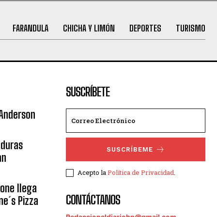
FARANDULA
CHICHA Y LIMÓN
DEPORTES
TURISMO
SUSCRÍBETE
 Anderson
nduras
SUSCRÍBEME
an
Acepto la
Política de Privacidad
.
eone llega
CONTÁCTANOS
ne´s Pizza
Redaccioneldiariohn@gmail.com