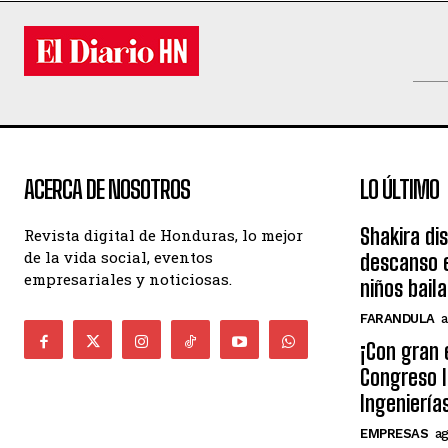
ACERCA DE NOSOTROS
LO ÚLTIMO
Shakira di
Revista digital de Honduras, lo mejor
de la vida social, eventos
descanso e
empresariales y noticiosas.
niños bail
FARANDULA
a
¡Con gran 
Congreso I
Ingeniería
EMPRESAS
ag