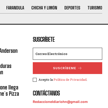
FARANDULA
CHICHA Y LIMÓN
DEPORTES
TURISMO
SUSCRÍBETE
 Anderson
nduras
SUSCRÍBEME
an
Acepto la
Política de Privacidad
.
eone llega
CONTÁCTANOS
ne´s Pizza
Redaccioneldiariohn@gmail.com