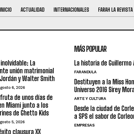
INICIO
ACTUALIDAD
INTERNACIONALES
FARAH LA REVISTA
MÁS POPULAR
inolvidable: La
La historia de Guillermo
nte unión matrimonial
FARANDULA
Jordán y Walter Smith
Destituyen a la Miss Ho
agosto 6, 2026
Universo 2016 Sirey Mor
sfruta de unos días de
ARTE Y CULTURA
n Miami junto a los
Desde la ciudad de Corl
arines de Ghetto Kids
a SPS el sabor de Corleo
gosto 5, 2026
EMPRESAS
éxito clausura XX