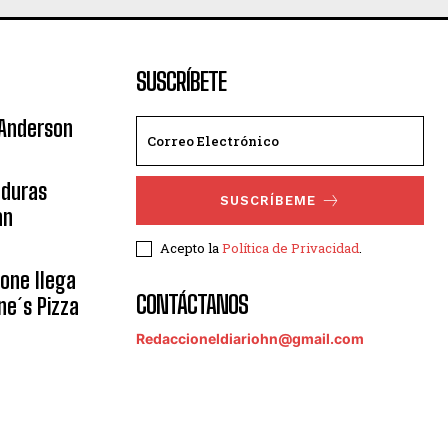
SUSCRÍBETE
 Anderson
nduras
SUSCRÍBEME
an
Acepto la
Política de Privacidad
.
eone llega
CONTÁCTANOS
ne´s Pizza
Redaccioneldiariohn@gmail.com