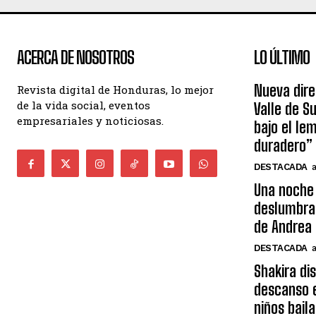
ACERCA DE NOSOTROS
LO ÚLTIMO
Nueva dire
Revista digital de Honduras, lo mejor
de la vida social, eventos
Valle de S
empresariales y noticiosas.
bajo el le
duradero”
DESTACADA
Una noche 
deslumbra
de Andrea 
DESTACADA
Shakira di
descanso e
niños bail