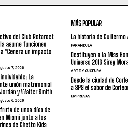
MÁS POPULAR
ctiva del Club Rotaract
La historia de Guillermo
ula asume funciones
FARANDULA
ma “Genera un impacto
Destituyen a la Miss Ho
Universo 2016 Sirey Mor
agosto 7, 2026
ARTE Y CULTURA
inolvidable: La
Desde la ciudad de Corl
nte unión matrimonial
a SPS el sabor de Corleo
Jordán y Walter Smith
EMPRESAS
agosto 6, 2026
sfruta de unos días de
n Miami junto a los
arines de Ghetto Kids