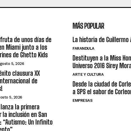
MÁS POPULAR
sfruta de unos días de
La historia de Guillermo
n Miami junto a los
FARANDULA
arines de Ghetto Kids
Destituyen a la Miss Ho
gosto 5, 2026
Universo 2016 Sirey Mor
éxito clausura XX
ARTE Y CULTURA
nternacional de
Desde la ciudad de Corl
s!
a SPS el sabor de Corleo
osto 5, 2026
EMPRESAS
lanza la primera
r la inclusión en San
: “Autismo: Un Infinito
ento”