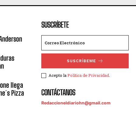
SUSCRÍBETE
 Anderson
nduras
SUSCRÍBEME
an
Acepto la
Política de Privacidad
.
eone llega
CONTÁCTANOS
ne´s Pizza
Redaccioneldiariohn@gmail.com