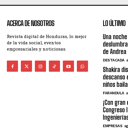
ACERCA DE NOSOTROS
LO ÚLTIMO
Una noche 
Revista digital de Honduras, lo mejor
de la vida social, eventos
deslumbra
empresariales y noticiosas.
de Andrea 
DESTACADA
Shakira di
descanso e
niños bail
FARANDULA
a
¡Con gran 
Congreso I
Ingeniería
EMPRESAS
ag