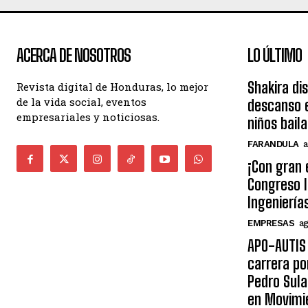
ACERCA DE NOSOTROS
LO ÚLTIMO
Shakira di
Revista digital de Honduras, lo mejor
de la vida social, eventos
descanso e
empresariales y noticiosas.
niños bail
FARANDULA
a
¡Con gran 
Congreso I
Ingeniería
EMPRESAS
ag
APO-AUTIS 
carrera po
Pedro Sula
en Movimi