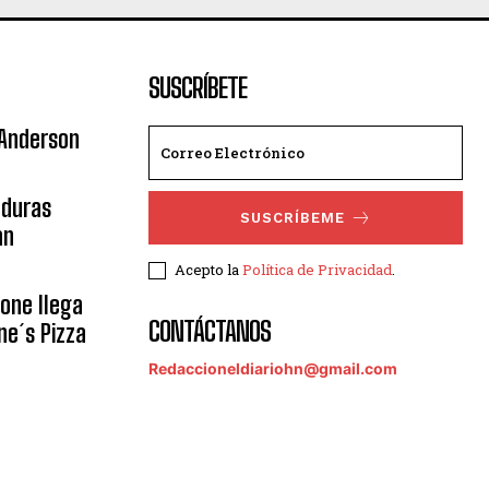
SUSCRÍBETE
 Anderson
nduras
SUSCRÍBEME
an
Acepto la
Política de Privacidad
.
eone llega
CONTÁCTANOS
ne´s Pizza
Redaccioneldiariohn@gmail.com