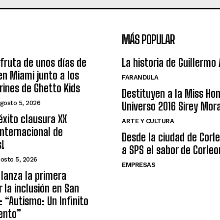
MÁS POPULAR
sfruta de unos días de
La historia de Guillermo
n Miami junto a los
FARANDULA
arines de Ghetto Kids
Destituyen a la Miss Ho
gosto 5, 2026
Universo 2016 Sirey Mor
éxito clausura XX
ARTE Y CULTURA
nternacional de
Desde la ciudad de Corl
s!
a SPS el sabor de Corleo
osto 5, 2026
EMPRESAS
lanza la primera
r la inclusión en San
: “Autismo: Un Infinito
ento”