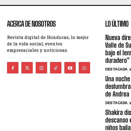
ACERCA DE NOSOTROS
LO ÚLTIMO
Nueva dire
Revista digital de Honduras, lo mejor
de la vida social, eventos
Valle de S
empresariales y noticiosas.
bajo el le
duradero”
DESTACADA
Una noche 
deslumbra
de Andrea 
DESTACADA
Shakira di
descanso e
niños bail