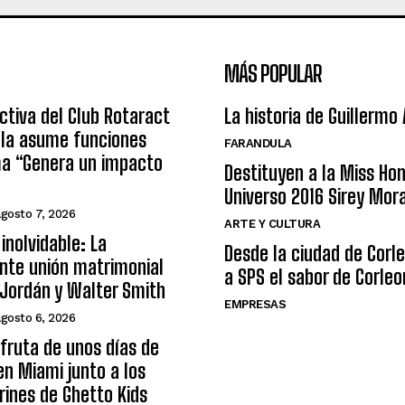
MÁS POPULAR
ctiva del Club Rotaract
La historia de Guillermo
ula asume funciones
FARANDULA
ma “Genera un impacto
Destituyen a la Miss Ho
Universo 2016 Sirey Mor
agosto 7, 2026
ARTE Y CULTURA
inolvidable: La
Desde la ciudad de Corl
nte unión matrimonial
a SPS el sabor de Corleo
Jordán y Walter Smith
EMPRESAS
agosto 6, 2026
sfruta de unos días de
n Miami junto a los
arines de Ghetto Kids