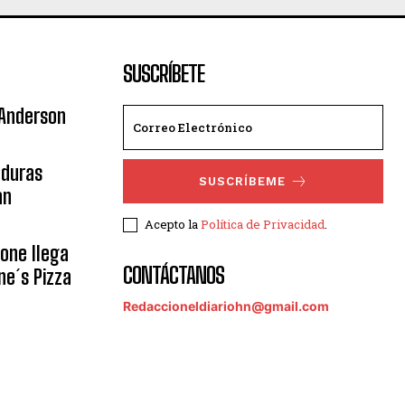
SUSCRÍBETE
 Anderson
nduras
SUSCRÍBEME
an
Acepto la
Política de Privacidad
.
eone llega
CONTÁCTANOS
ne´s Pizza
Redaccioneldiariohn@gmail.com