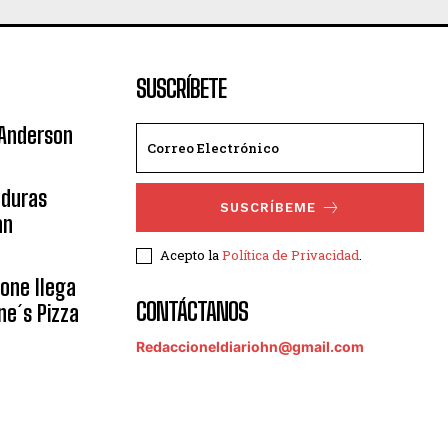
SUSCRÍBETE
 Anderson
nduras
SUSCRÍBEME
an
Acepto la
Política de Privacidad
.
eone llega
CONTÁCTANOS
ne´s Pizza
Redaccioneldiariohn@gmail.com