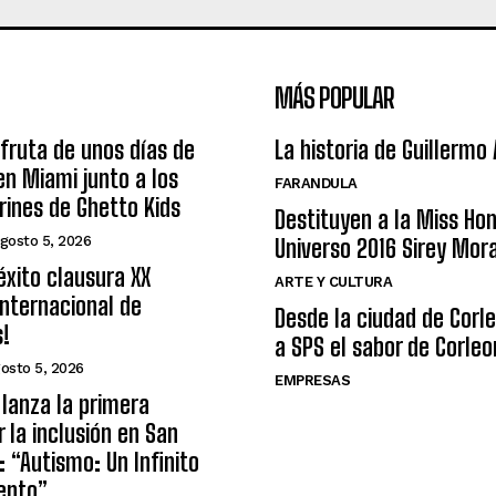
MÁS POPULAR
sfruta de unos días de
La historia de Guillermo
n Miami junto a los
FARANDULA
arines de Ghetto Kids
Destituyen a la Miss Ho
gosto 5, 2026
Universo 2016 Sirey Mor
éxito clausura XX
ARTE Y CULTURA
nternacional de
Desde la ciudad de Corl
s!
a SPS el sabor de Corleo
osto 5, 2026
EMPRESAS
lanza la primera
r la inclusión en San
: “Autismo: Un Infinito
ento”