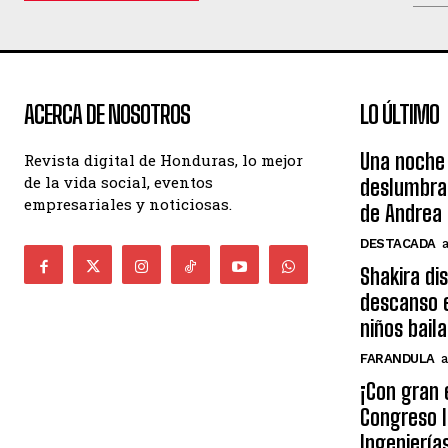
ACERCA DE NOSOTROS
LO ÚLTIMO
Una noche 
Revista digital de Honduras, lo mejor
de la vida social, eventos
deslumbra
empresariales y noticiosas.
de Andrea 
DESTACADA
Shakira di
descanso e
niños bail
FARANDULA
a
¡Con gran 
Congreso I
Ingeniería