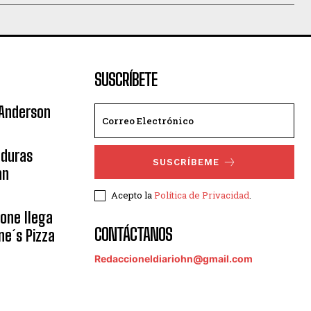
SUSCRÍBETE
 Anderson
nduras
SUSCRÍBEME
an
Acepto la
Política de Privacidad
.
eone llega
CONTÁCTANOS
ne´s Pizza
Redaccioneldiariohn@gmail.com