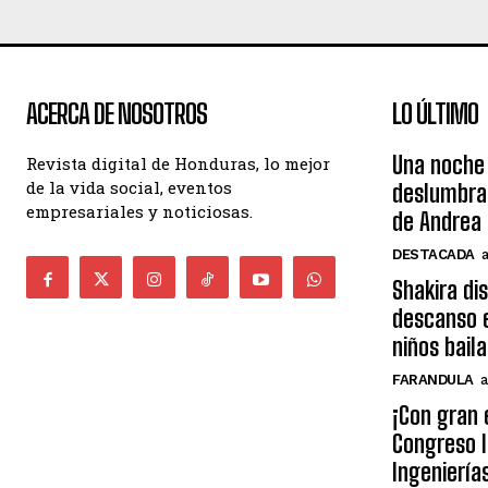
ACERCA DE NOSOTROS
LO ÚLTIMO
Una noche 
Revista digital de Honduras, lo mejor
de la vida social, eventos
deslumbra
empresariales y noticiosas.
de Andrea 
DESTACADA
Shakira di
descanso e
niños bail
FARANDULA
a
¡Con gran 
Congreso I
Ingeniería