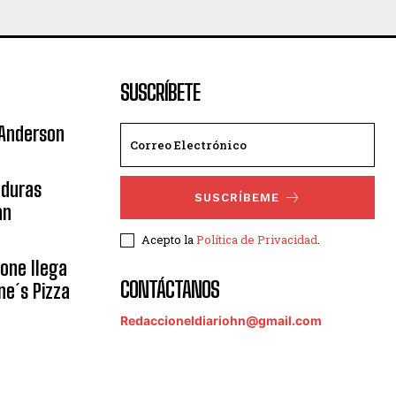
SUSCRÍBETE
 Anderson
nduras
SUSCRÍBEME
an
Acepto la
Política de Privacidad
.
eone llega
CONTÁCTANOS
ne´s Pizza
Redaccioneldiariohn@gmail.com