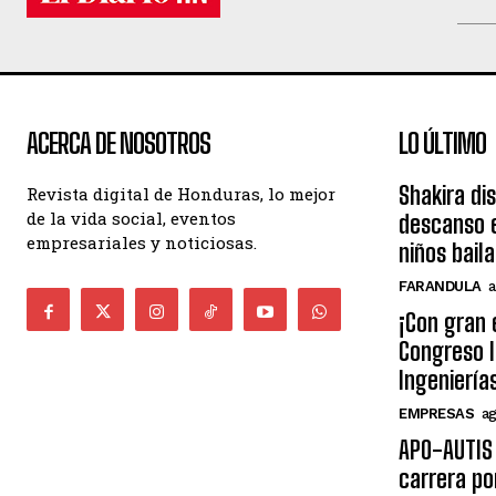
ACERCA DE NOSOTROS
LO ÚLTIMO
Shakira di
Revista digital de Honduras, lo mejor
de la vida social, eventos
descanso e
empresariales y noticiosas.
niños bail
FARANDULA
a
¡Con gran 
Congreso I
Ingeniería
EMPRESAS
ag
APO-AUTIS 
carrera po