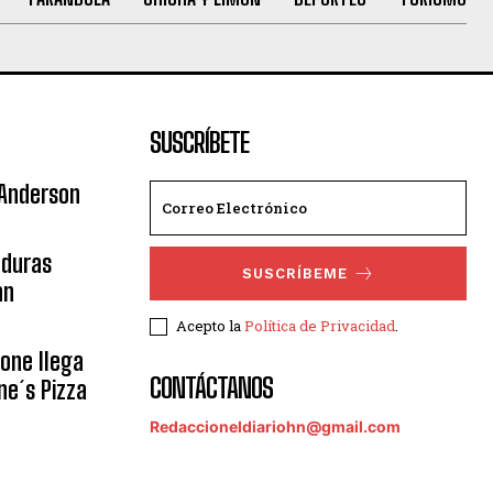
SUSCRÍBETE
 Anderson
nduras
SUSCRÍBEME
an
Acepto la
Política de Privacidad
.
eone llega
CONTÁCTANOS
ne´s Pizza
Redaccioneldiariohn@gmail.com