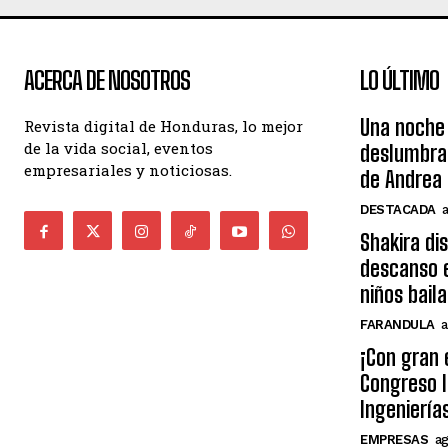
ACERCA DE NOSOTROS
LO ÚLTIMO
Una noche 
Revista digital de Honduras, lo mejor
de la vida social, eventos
deslumbra
empresariales y noticiosas.
de Andrea 
DESTACADA
Shakira di
descanso e
niños bail
FARANDULA
a
¡Con gran 
Congreso I
Ingeniería
EMPRESAS
ag