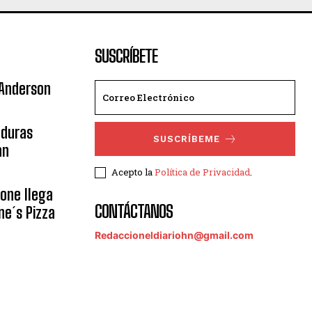
SUSCRÍBETE
 Anderson
nduras
SUSCRÍBEME
an
Acepto la
Política de Privacidad
.
eone llega
CONTÁCTANOS
ne´s Pizza
Redaccioneldiariohn@gmail.com